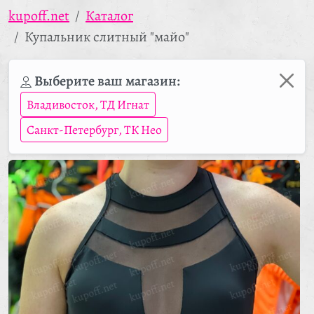
kupoff.net
Каталог
Купальник слитный "майо"
Выберите ваш магазин:
Владивосток, ТД Игнат
Санкт-Петербург, ТК Нео