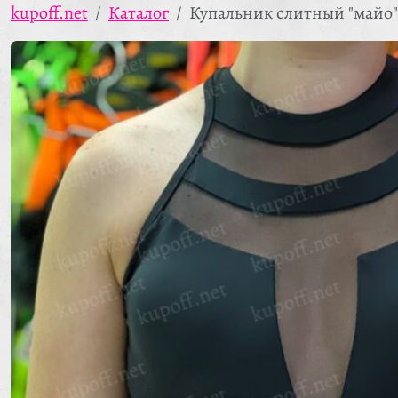
kupoff.net
Каталог
Купальник слитный "майо"