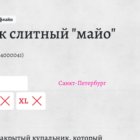
ффлайн
к слитный "майо"
14000041)
Санкт-Петербург
XL
акрытый купальник, который