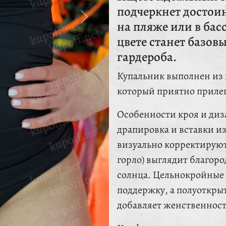
подчеркнет достоин
на пляже или в бас
цвете станет базов
гардероба.
Купальник выполнен из 
который приятно прилега
Особенности кроя и ди
драпировка и вставки из
визуально корректируют
горло) выглядит благор
солнца. Цельнокройные
поддержку, а полуоткры
добавляет женственност