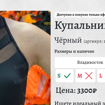
Доступно к покупке только о
Купальни
Чёрный
(артикул: 
Размеры и наличие
Владивосток
S
M
L
Цена:
3300₽
Ищете идеальный з