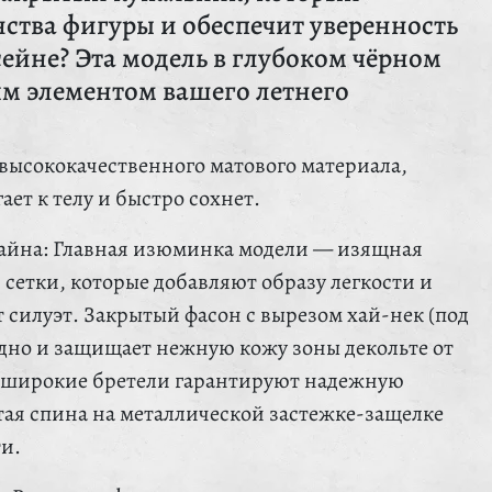
ства фигуры и обеспечит уверенность
сейне? Эта модель в глубоком чёрном
ым элементом вашего летнего
высококачественного матового материала,
ет к телу и быстро сохнет.
зайна: Главная изюминка модели — изящная
 сетки, которые добавляют образу легкости и
 силуэт. Закрытый фасон с вырезом хай-нек (под
одно и защищает нежную кожу зоны декольте от
 широкие бретели гарантируют надежную
тая спина на металлической застежке-защелке
и.