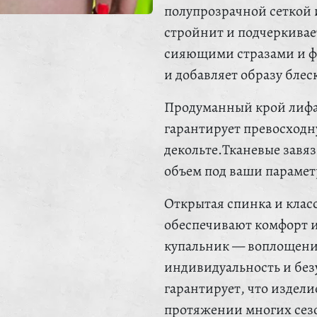
полупрозрачной сеткой 
стройнит и подчеркива
сияющими стразами и фу
и добавляет образу блес
Продуманный крой лифа
гарантирует превосходн
декольте.Тканевые завя
объем под ваши парамет
Открытая спинка и клас
обеспечивают комфорт 
купальник — воплощение
индивидуальность и без
гарантирует, что издел
протяжении многих сез