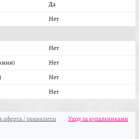
Да
Нет
Нет
кини)
Нет
)
Нет
Нет
 оферта / реквизиты
Уход за купальниками