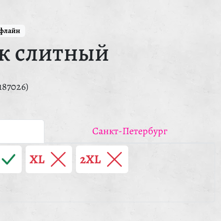
ффлайн
к слитный
187026)
Санкт-Петербург
XL
2XL