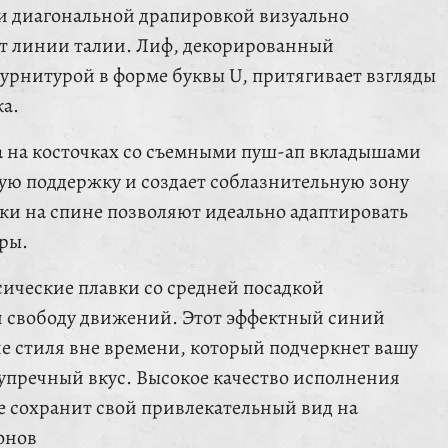
и диагональной драпировкой визуально
ет линии талии. Лиф, декорированный
рнитурой в форме буквы U, притягивает взгляды
ка.
 на косточках со съемными пуш-ап вкладышами
ую поддержку и создает соблазнительную зону
зки на спине позволяют идеально адаптировать
ры.
сические плавки со средней посадкой
и свободу движений. Этот эффектный синий
 стиля вне времени, который подчеркнет вашу
упречный вкус. Высокое качество исполнения
ие сохранит свой привлекательный вид на
онов