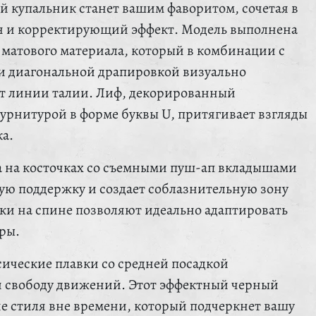
й купальник станет вашим фаворитом, сочетая в
н и корректирующий эффект. Модель выполнена
 матового материала, который в комбинации с
и диагональной драпировкой визуально
ет линии талии. Лиф, декорированный
рнитурой в форме буквы U, притягивает взгляды
ка.
 на косточках со съемными пуш-ап вкладышами
ую поддержку и создает соблазнительную зону
зки на спине позволяют идеально адаптировать
ры.
сические плавки со средней посадкой
и свободу движений. Этот эффектный черный
 стиля вне времени, который подчеркнет вашу