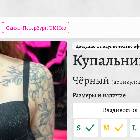
т
Санкт-Петербург, ТК Нео
Доступно к покупке только о
Купальни
Чёрный
(артикул: 
Размеры и наличие
Владивосток
S
M
L