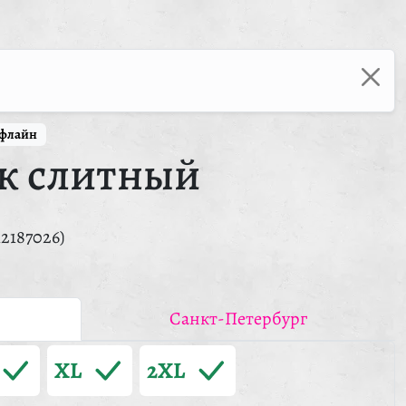
ффлайн
к слитный
12187026)
Санкт-Петербург
XL
2XL