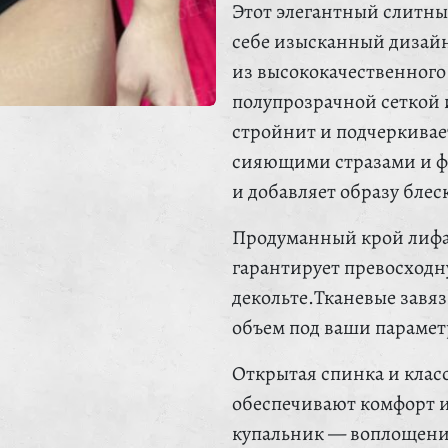
Этот элегантный слитны
себе изысканный дизай
из высококачественного
полупрозрачной сеткой 
стройнит и подчеркива
сияющими стразами и фу
и добавляет образу блес
Продуманный крой лифа
гарантирует превосходн
декольте.Тканевые завя
объем под ваши парамет
Открытая спинка и клас
обеспечивают комфорт 
купальник — воплощение