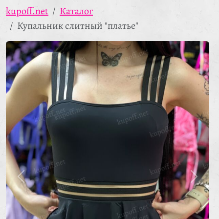
kupoff.net
Каталог
Купальник слитный "платье"