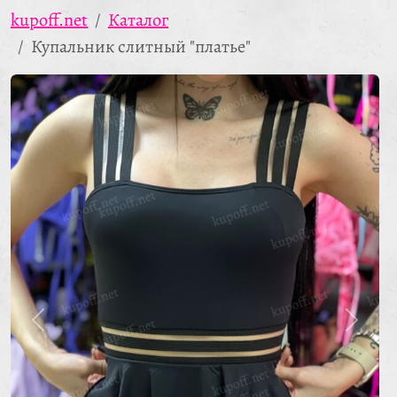
kupoff.net
Каталог
Купальник слитный "платье"