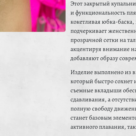
Этот закрытый купальник
и функциональность пл
кокетливая юбка-баска,
подчеркивает женственн
прозрачной сетки на та
акцентируя внимание на
добавляют образу совр
Изделие выполнено из в
который быстро сохнет 
съемные вкладыши обес
сдавливания, а отсутств
полную свободу движен
станет базовым элементо
активного плавания, так