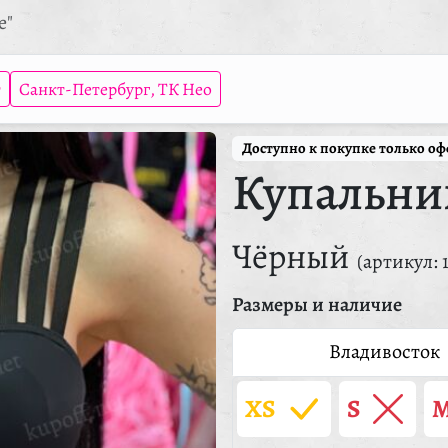
е"
т
Санкт-Петербург, ТК Нео
Доступно к покупке только о
Купальник
Чёрный
(артикул: 
Размеры и наличие
Владивосток
XS
S