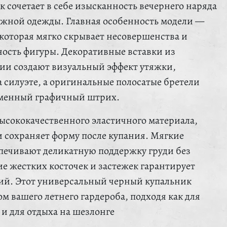
 сочетает в себе изысканность вечернего наряда
яжной одежды. Главная особенность модели —
 которая мягко скрывает несовершенства и
ость фигуры. Декоративные вставки из
лии создают визуальный эффект утяжки,
 силуэте, а оригинальные полосатые бретели
еменный графичный штрих.
ысококачественного эластичного материала,
и сохраняет форму после купания. Мягкие
печивают деликатную поддержку груди без
ие жестких косточек и застежек гарантирует
ий. Этот универсальный черный купальник
м вашего летнего гардероба, подходя как для
 и для отдыха на шезлонге