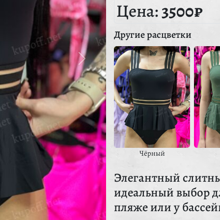
Цена:
3500₽
Другие расцветки
Чёрный
Элегантный слитны
идеальный выбор дл
пляже или у бассей