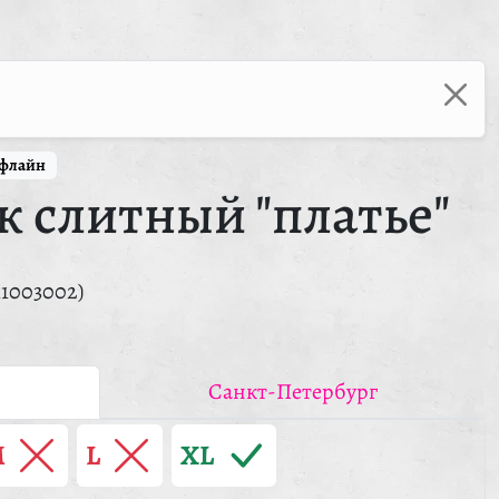
ффлайн
 слитный "платье"
11003002)
Санкт-Петербург
M
L
XL