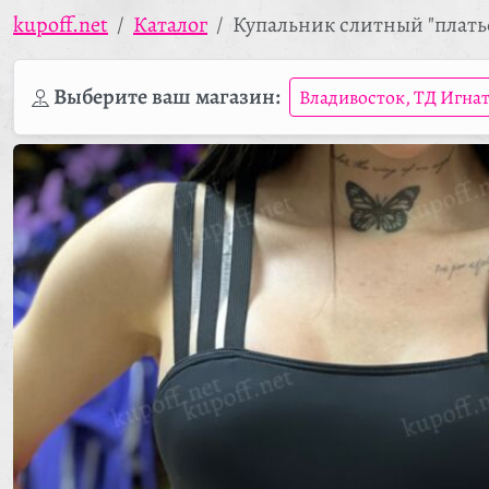
kupoff.net
Каталог
Купальник слитный "плать
Выберите ваш магазин:
Владивосток, ТД Игна