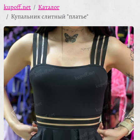
kupoff.net
Каталог
Купальник слитный "платье"