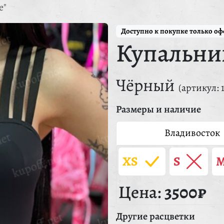
е"
Доступно к покупке только о
Купальник
Чёрный
(артикул: 
Размеры и наличие
Владивосток
XS
S
Цена:
3500₽
Другие расцветки