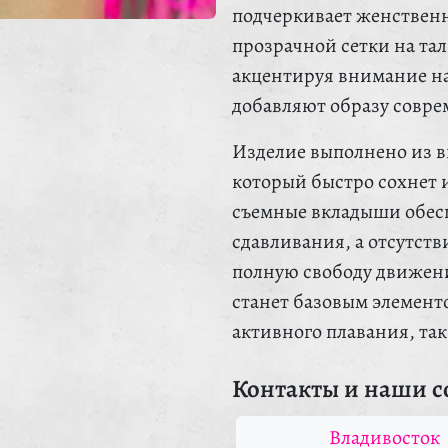
подчеркивает женственн
прозрачной сетки на та
акцентируя внимание на
добавляют образу совр
Изделие выполнено из в
который быстро сохнет 
съемные вкладыши обес
сдавливания, а отсутств
полную свободу движен
станет базовым элементо
активного плавания, так
Контакты и наши с
Владивосток