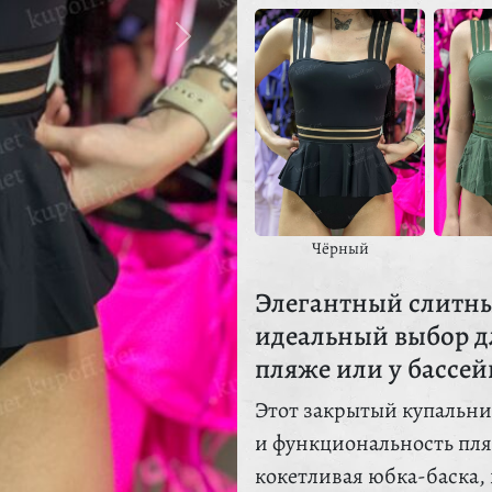
Чёрный
Элегантный слитны
идеальный выбор дл
пляже или у бассей
Этот закрытый купальник
и функциональность пл
кокетливая юбка-баска,