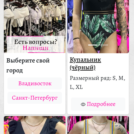
Есть вопросы?
Напиши
Купальник
Выберите свой
(чёрный)
город
Размерный ряд: S, M,
Владивосток
L, XL
Санкт-Петербург
Подробнее