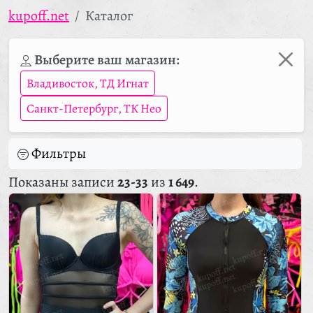
kupoff.net
Каталог
Выберите ваш магазин:
Владивосток, ТД Игнат
Санкт-Петербург, ТК Нео
Фильтры
Показаны записи
23-33
из
1 649
.