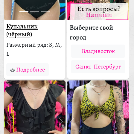
Есть вопросы?
Напиши
Купальник
Выберите свой
(чёрный)
город
Размерный ряд: S, M,
Владивосток
L
Санкт-Петербург
Подробнее