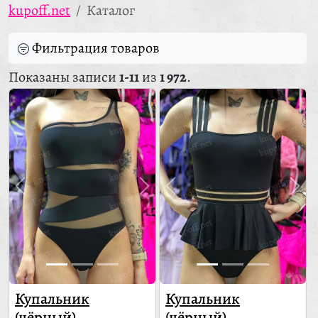
kupoff.net
Каталог
Фильтрация товаров
Показаны записи
1-11
из
1 972
.
Купальник
Купальник
(чёрный)
(чёрный)