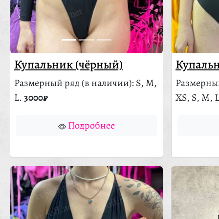
Купальник (чёрный)
Купальн
Размерный ряд
(в наличии)
: S, M,
Размерны
L.
3000₽
XS, S, M, 
Подробнее