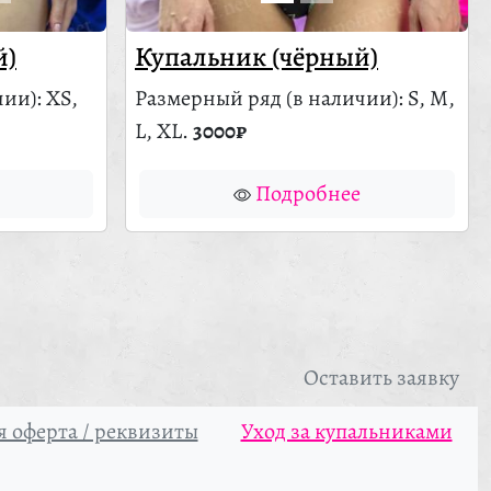
й)
Купальник (чёрный)
чии)
: XS,
Размерный ряд
(в наличии)
: S, M,
L, XL.
3000₽
Подробнее
Оставить заявку
 оферта / реквизиты
Уход за купальниками