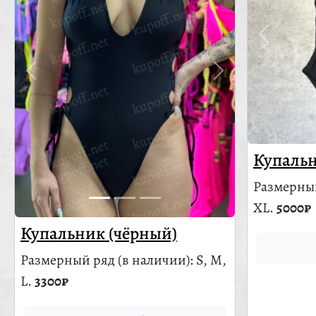
Купальн
Размерны
XL.
5000₽
Купальник (чёрный)
Размерный ряд
(в наличии)
: S, M,
L.
3300₽