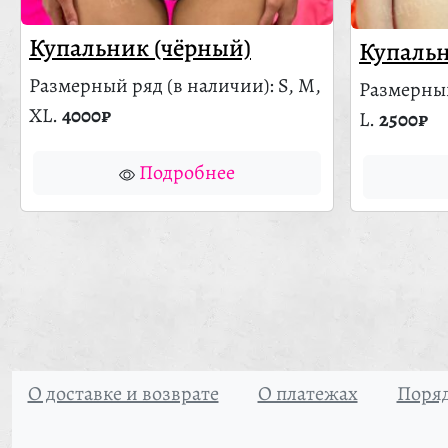
Купальник (чёрный)
Купальн
Размерный ряд
(в наличии)
: S, M,
Размерны
XL.
4000₽
L.
2500₽
Подробнее
О доставке и возврате
О платежах
Поряд