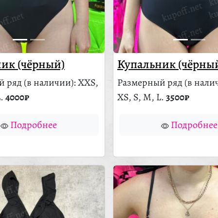
ик (чёрный)
Купальник (чёрны
й ряд
(в наличии)
: XXS,
Размерный ряд
(в нали
L.
4000₽
XS, S, M, L.
3500₽
Подробнее
Подробнее