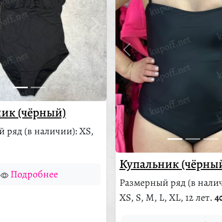
ик (чёрный)
й ряд
(в наличии)
: XS,
Купальник (чёрны
Подробнее
Размерный ряд
(в нали
XS, S, M, L, XL, 12 лет.
4