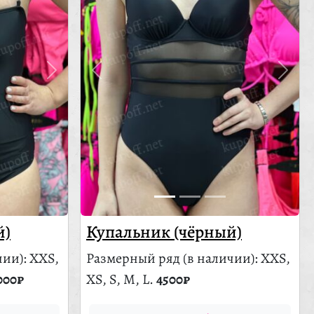
й)
Купальник (чёрный)
чии)
: XXS,
Размерный ряд
(в наличии)
: XXS,
000₽
XS, S, M, L.
4500₽