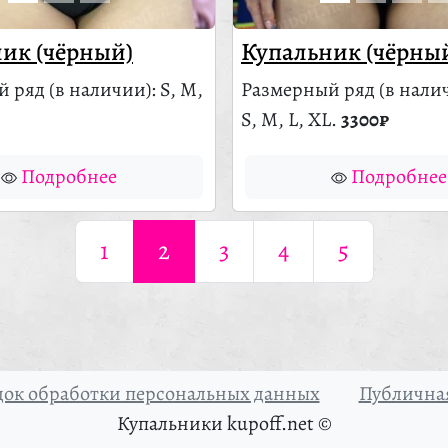
ик (чёрный)
Купальник (чёрны
й ряд
(в наличии)
: S, M,
Размерный ряд
(в нали
S, M, L, XL.
3300₽
Подробнее
Подробнее
1
2
3
4
5
ок обработки персональных данных
Публичная
Купальники kupoff.net ©