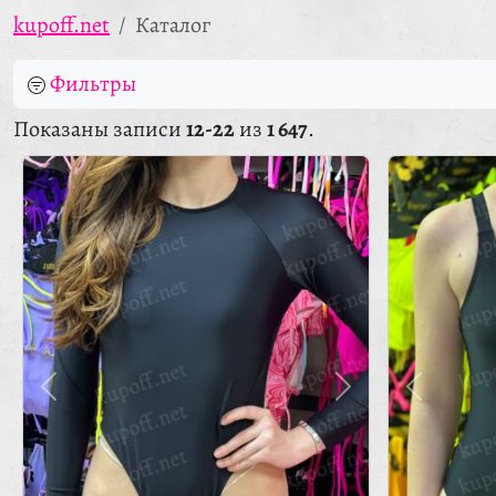
kupoff.net
Каталог
Фильтры
Показаны записи
12-22
из
1 647
.