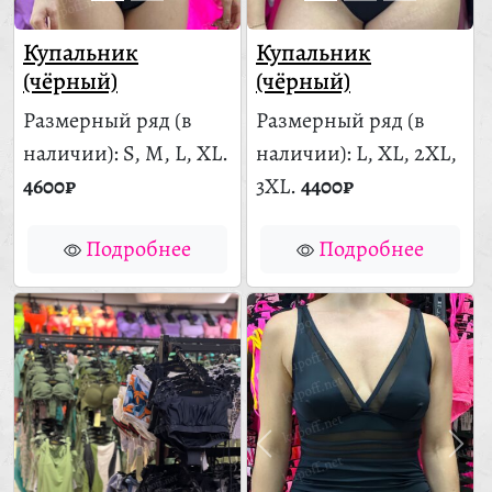
Купальник
Купальник
(чёрный)
(чёрный)
Размерный ряд
(в
Размерный ряд
(в
наличии)
: S, M, L, XL.
наличии)
: L, XL, 2XL,
4600₽
3XL.
4400₽
Подробнее
Подробнее