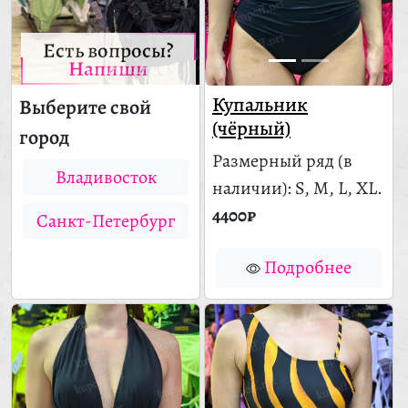
Есть вопросы?
Напиши
Купальник
Выберите свой
(чёрный)
город
Размерный ряд
(в
Владивосток
наличии)
: S, M, L, XL.
4400₽
Санкт-Петербург
Подробнее