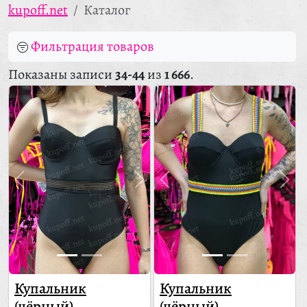
kupoff.net
Каталог
Фильтрация товаров
Показаны записи
34-44
из
1 666
.
Купальник
Купальник
(чёрный)
(чёрный)