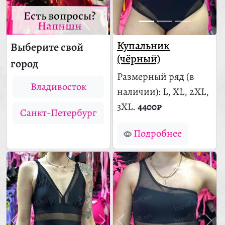
Есть вопросы?
Напиши
Купальник
Выберите свой
(чёрный)
город
Размерный ряд
(в
Владивосток
наличии)
: L, XL, 2XL,
3XL.
4400₽
Санкт-Петербург
Подробнее