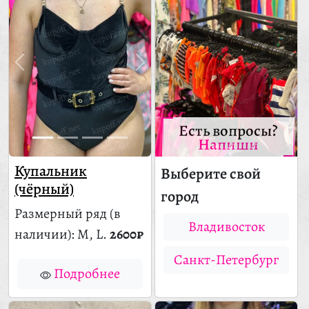
Есть вопросы?
Напиши
Купальник
Выберите свой
(чёрный)
город
Размерный ряд
(в
Владивосток
наличии)
: M, L.
2600₽
Санкт-Петербург
Подробнее