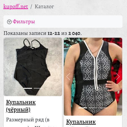
kupoff.net
Каталог
Фильтры
Показаны записи
12-22
из
2 040
.
Купальник
(чёрный)
Размерный ряд
(в
Купальник