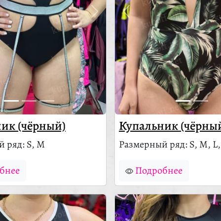
ик (чёрный)
Купальник (чёрны
 ряд: S, M
Размерный ряд: S, M, L,
бнее
Подробнее