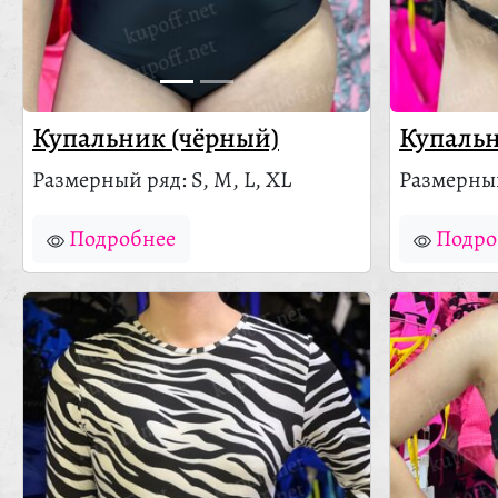
Купальник (чёрный)
Купальн
Размерный ряд: S, M, L, XL
Размерный
Подробнее
Подро