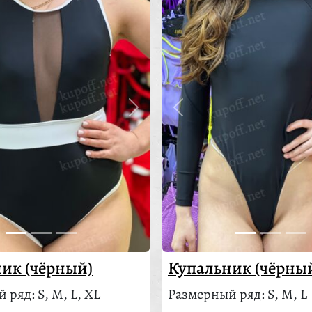
ик (чёрный)
Купальник (чёрны
 ряд: S, M, L, XL
Размерный ряд: S, M, L