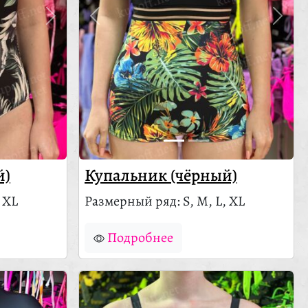
й)
Купальник (чёрный)
 XL
Размерный ряд: S, M, L, XL
Подробнее