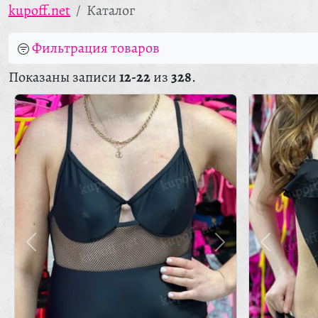
kupoff.net
Каталог
Фильтрация товаров
Показаны записи
12-22
из
328
.