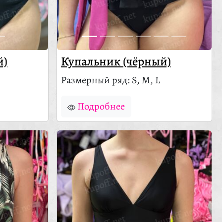
й)
Купальник (чёрный)
Размерный ряд: S, M, L
Подробнее