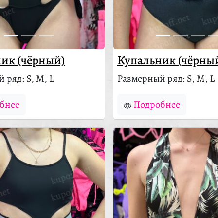
ик (чёрный)
Купальник (чёрны
 ряд: S, M, L
Размерный ряд: S, M, L
бнее
Подробнее