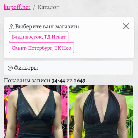
kupoff.net
Каталог
Выберите ваш магазин:
Владивосток, ТД Игнат
Санкт-Петербург, ТК Нео
Фильтры
Показаны записи
34-44
из
1 649
.