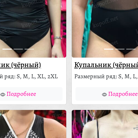
ик (чёрный)
Купальник (чёрны
 ряд: S, M, L, XL, 2XL
Размерный ряд: S, M, L,
Подробнее
Подробнее