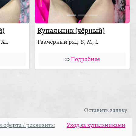
й)
Купальник (чёрный)
 XL
Размерный ряд: S, M, L
Подробнее
Оставить заявку
 оферта / реквизиты
Уход за купальниками