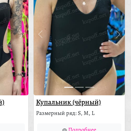
й)
Купальник (чёрный)
Размерный ряд: S, M, L
Подробнее