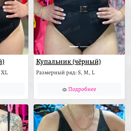
й)
Купальник (чёрный)
 XL
Размерный ряд: S, M, L
Подробнее