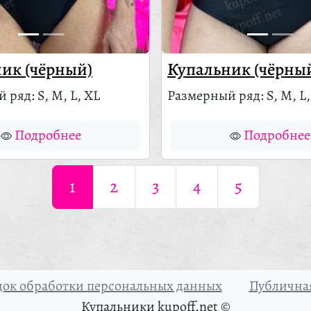
ик (чёрный)
Купальник (чёрны
 ряд: S, M, L, XL
Размерный ряд: S, M, L,
Подробнее
Подробнее
1
2
3
4
5
ок обработки персональных данных
Публичная
Купальники kupoff.net ©