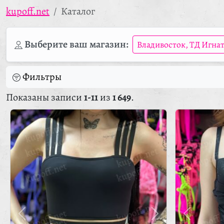
kupoff.net
Каталог
Выберите ваш магазин:
Владивосток, ТД Игна
Фильтры
Показаны записи
1-11
из
1 649
.