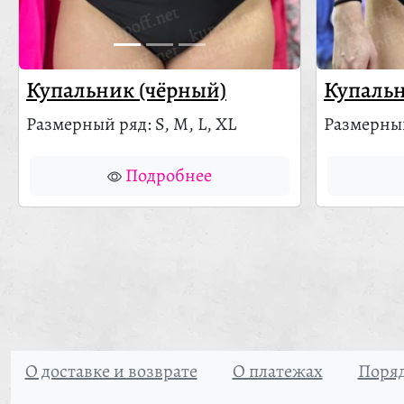
Купальник (чёрный)
Купальн
Размерный ряд: S, M, L, XL
Размерный
Подробнее
О доставке и возврате
О платежах
Поряд