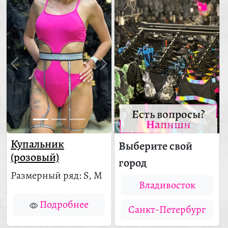
Есть вопросы?
Напиши
Купальник
Выберите свой
(розовый)
город
Размерный ряд: S, M
Владивосток
Подробнее
Санкт-Петербург