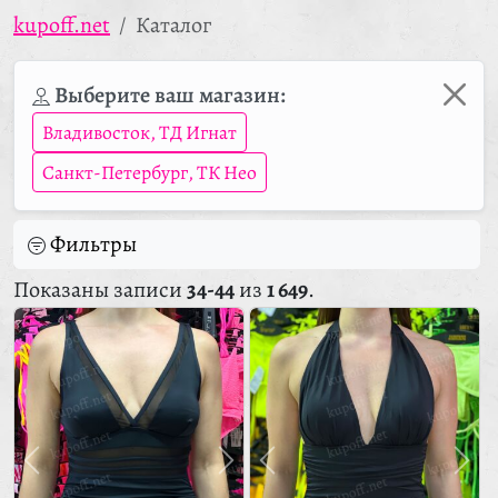
kupoff.net
Каталог
Выберите ваш магазин:
Владивосток, ТД Игнат
Санкт-Петербург, ТК Нео
Фильтры
Показаны записи
34-44
из
1 649
.