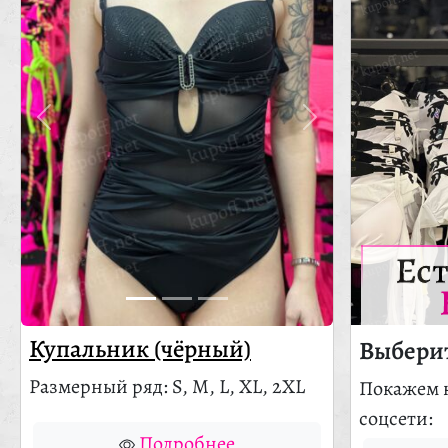
Ес
Купальник (чёрный)
Выберит
Размерный ряд: S, M, L, XL, 2XL
Покажем 
соцсети:
Подробнее