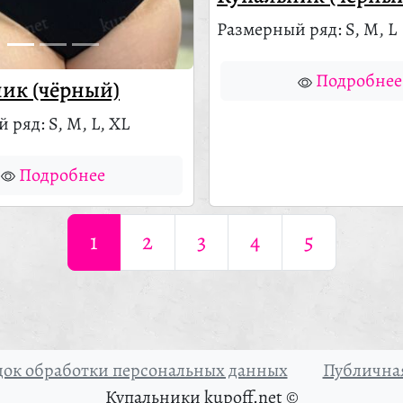
Размерный ряд: S, M, L
Подробнее
ик (чёрный)
 ряд: S, M, L, XL
Подробнее
1
2
3
4
5
ок обработки персональных данных
Публичная
Купальники kupoff.net ©