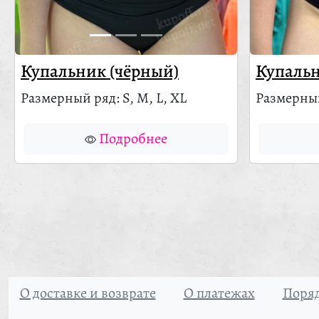
Купальник (чёрный)
Купальн
Размерный ряд: S, M, L, XL
Размерный
Подробнее
О доставке и возврате
О платежах
Поряд