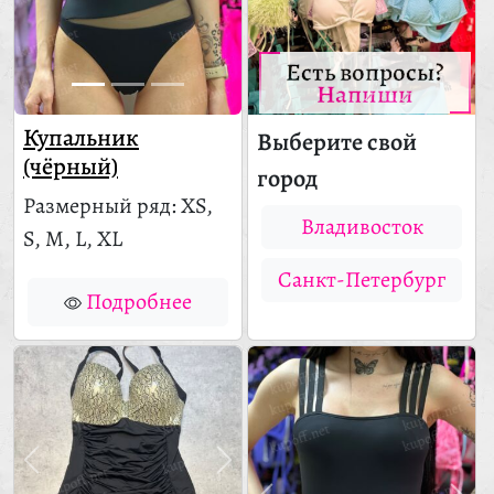
Есть вопросы?
Напиши
Купальник
Выберите свой
(чёрный)
город
Размерный ряд: XS,
Владивосток
S, M, L, XL
Санкт-Петербург
Подробнее