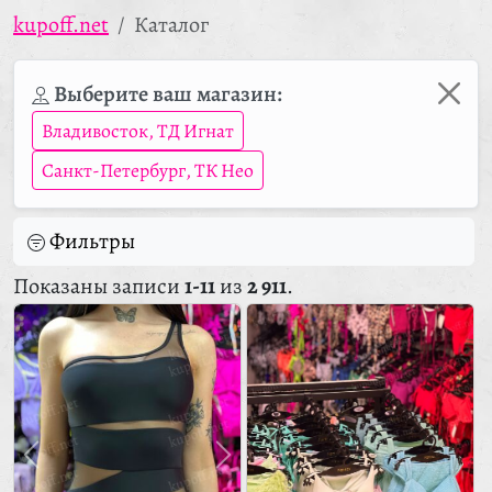
kupoff.net
Каталог
Выберите ваш магазин:
Владивосток, ТД Игнат
Санкт-Петербург, ТК Нео
Фильтры
Показаны записи
1-11
из
2 911
.