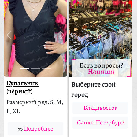
Есть вопросы?
Напиши
Купальник
Выберите свой
(чёрный)
город
Размерный ряд: S, M,
Владивосток
L, XL
Санкт-Петербург
Подробнее