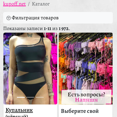
kupoff.net
Каталог
Фильтрация товаров
Показаны записи
1-11
из
1 972
.
Есть вопросы?
Напиши
Купальник
Выберите свой
(чёрный)