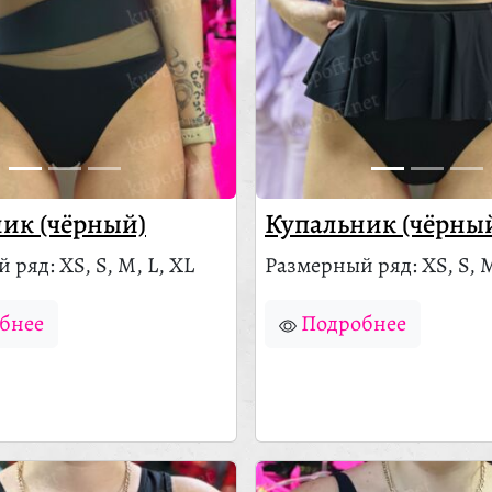
ик (чёрный)
Купальник (чёрны
ряд: XS, S, M, L, XL
Размерный ряд: XS, S, M
бнее
Подробнее