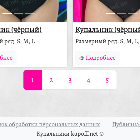
ик (чёрный)
Купальник (чёрны
 ряд: S, M, L
Размерный ряд: S, M, L,
бнее
Подробнее
1
2
3
4
5
ок обработки персональных данных
Публичная
Купальники kupoff.net ©