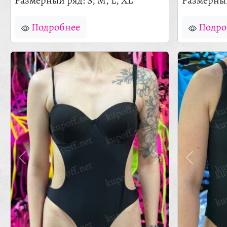
Размерный ряд: S, M, L, XL
Размерный
Подробнее
Подро