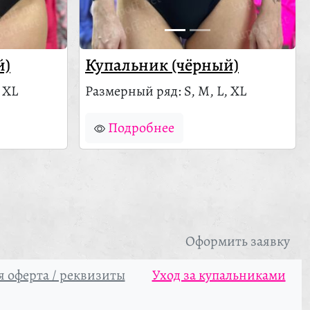
й)
Купальник (чёрный)
 XL
Размерный ряд: S, M, L, XL
Подробнее
Оформить заявку
 оферта / реквизиты
Уход за купальниками