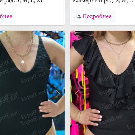
 ряд: S, M, L, XL
Размерный ряд: S, M, L
бнее
Подробнее