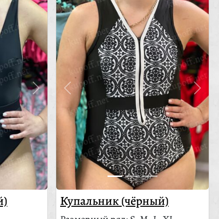
й)
Купальник (чёрный)