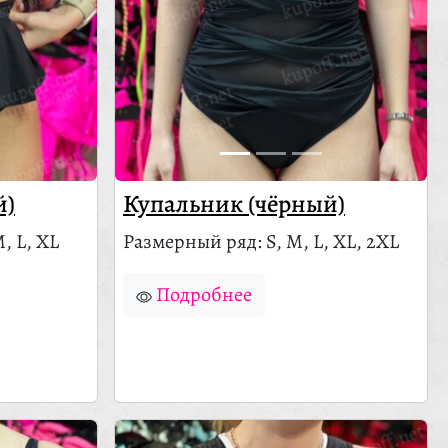
й)
Купальник (чёрный)
, L, XL
Размерный ряд: S, M, L, XL, 2XL
Подробнее