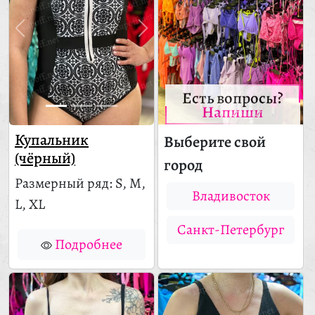
Есть вопросы?
Напиши
Купальник
Выберите свой
(чёрный)
город
Размерный ряд: S, M,
Владивосток
L, XL
Санкт-Петербург
Подробнее