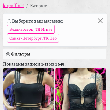
kupoff.net
Каталог
Выберите ваш магазин:
Владивосток, ТД Игнат
Санкт-Петербург, ТК Нео
Фильтры
Показаны записи
1-11
из
1 649
.